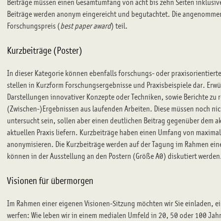
Beiträge müssen einen Gesamtumfang von acht bis zehn Seiten inklusiv
Beiträge werden anonym eingereicht und begutachtet. Die angenomm
Forschungspreis (
best paper award
) teil.
Kurzbeiträge (Poster)
In dieser Kategorie können ebenfalls forschungs- oder praxisorientierte
stellen in Kurzform Forschungsergebnisse und Praxisbeispiele dar. Erw
Darstellungen innovativer Konzepte oder Techniken, sowie Berichte zu 
(Zwischen-)Ergebnissen aus laufenden Arbeiten. Diese müssen noch nic
untersucht sein, sollen aber einen deutlichen Beitrag gegenüber dem a
aktuellen Praxis liefern. Kurzbeiträge haben einen Umfang von maximal v
anonymisieren. Die Kurzbeiträge werden auf der Tagung im Rahmen eine
können in der Ausstellung an den Postern (Größe A0) diskutiert werden
Visionen für übermorgen
Im Rahmen einer eigenen Visionen-Sitzung möchten wir Sie einladen, ein
werfen: Wie leben wir in einem medialen Umfeld in 20, 50 oder 100 Jahr